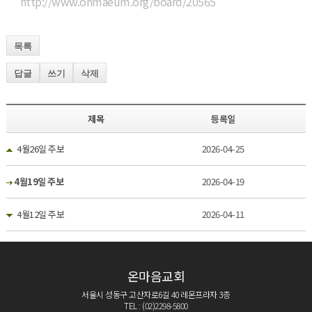
http://www.onmaeum.org/board/20565
목록
답글
쓰기
삭제
제목
등록일
4월26일 주보
2026-04-25
4월19일 주보
2026-04-19
4월12일 주보
2026-04-11
온마음교회
서울시 성동구 고산자로6길 40 레몬프라자 3층
TEL : (02)2298-5800