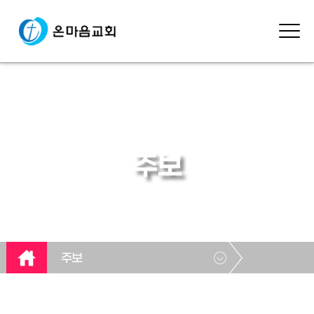
주보
주보