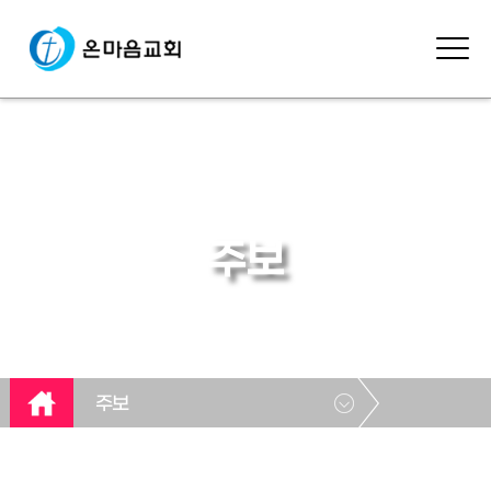
주보
주보